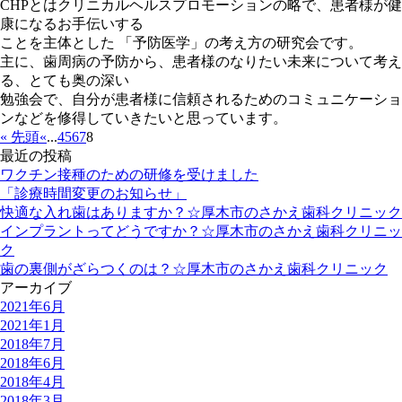
CHPとはクリニカルヘルスプロモーションの略で、患者様が健
康になるお手伝いする
ことを主体とした 「予防医学」の考え方の研究会です。
主に、歯周病の予防から、患者様のなりたい未来について考え
る、とても奥の深い
勉強会で、自分が患者様に信頼されるためのコミュニケーショ
ンなどを修得していきたいと思っています。
« 先頭
«
...
4
5
6
7
8
最近の投稿
ワクチン接種のための研修を受けました
「診療時間変更のお知らせ」
快適な入れ歯はありますか？☆厚木市のさかえ歯科クリニック
インプラントってどうですか？☆厚木市のさかえ歯科クリニッ
ク
歯の裏側がざらつくのは？☆厚木市のさかえ歯科クリニック
アーカイブ
2021年6月
2021年1月
2018年7月
2018年6月
2018年4月
2018年3月