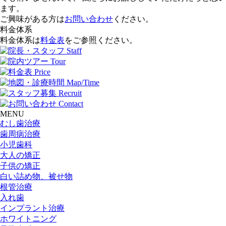
ます。
ご興味がある方は
お問い合わせ
ください。
料金体系
料金体系は
料金表
をご参照ください。
MENU
むし歯治療
歯周病治療
小児歯科
大人の矯正
子供の矯正
白い詰め物、被せ物
根管治療
入れ歯
インプラント治療
ホワイトニング