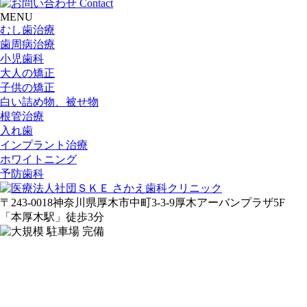
MENU
むし歯治療
歯周病治療
小児歯科
大人の矯正
子供の矯正
白い詰め物、被せ物
根管治療
入れ歯
インプラント治療
ホワイトニング
予防歯科
〒243-0018
神奈川県厚木市中町3-3-9
厚木アーバンプラザ5F
「
本
厚木駅
」
徒歩3分