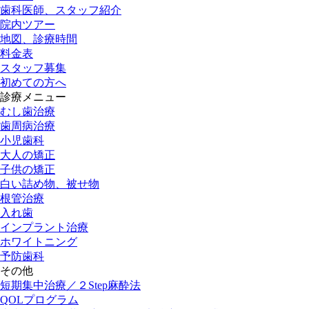
歯科医師、スタッフ紹介
院内ツアー
地図、診療時間
料金表
スタッフ募集
初めての方へ
診療メニュー
むし歯治療
歯周病治療
小児歯科
大人の矯正
子供の矯正
白い詰め物、被せ物
根管治療
入れ歯
インプラント治療
ホワイトニング
予防歯科
その他
短期集中治療／２Step麻酔法
QOLプログラム