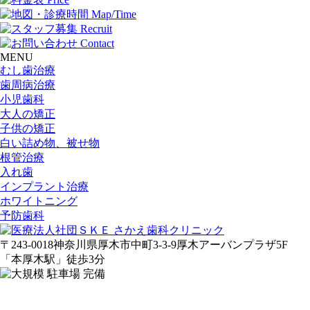
MENU
むし歯治療
歯周病治療
小児歯科
大人の矯正
子供の矯正
白い詰め物、被せ物
根管治療
入れ歯
インプラント治療
ホワイトニング
予防歯科
〒243-0018
神奈川県厚木市中町3-3-9
厚木アーバンプラザ5F
「
本
厚木駅
」
徒歩3分