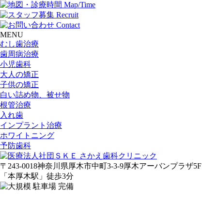
MENU
むし歯治療
歯周病治療
小児歯科
大人の矯正
子供の矯正
白い詰め物、被せ物
根管治療
入れ歯
インプラント治療
ホワイトニング
予防歯科
〒243-0018
神奈川県厚木市中町3-3-9
厚木アーバンプラザ5F
「
本
厚木駅
」
徒歩3分