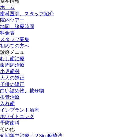
基本情報
ホーム
歯科医師、スタッフ紹介
院内ツアー
地図、診療時間
料金表
スタッフ募集
初めての方へ
診療メニュー
むし歯治療
歯周病治療
小児歯科
大人の矯正
子供の矯正
白い詰め物、被せ物
根管治療
入れ歯
インプラント治療
ホワイトニング
予防歯科
その他
短期集中治療／２Step麻酔法