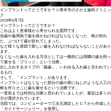
インプラントってどうですか？☆厚木市のさかえ歯科クリニッ
ク
2018年6月7日
インプラントってどうですか？
これはよく患者様から寄せられる質問です。
虫歯や歯周病で歯を抜かねければならなくなった、根が折れ
た、ぶつけて歯が折れてしまった。
など様々な原因で新しい歯を入れなければならないことがあり
ます。
なくなった歯を入れる方法としては一般的には両隣の歯を削っ
て被せる「ブリッジ」という治療。
出し入れするタイプの「義歯」、いわゆる入れ歯と言われてい
るもの、
そして、「インプラント」があります。
インプラントはなくなった部分の歯の骨にねじのような人工の
根を作りそこに歯を被せるという治療です。
一昔前までは特別な治療と思われていましたが、最近は多くの
方が選択されています。
当院では、コンピューターで三次元測定したＣＴから作成した
「ガイドサージェリー」を使用し