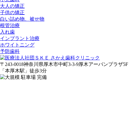
大人の矯正
子供の矯正
白い詰め物、被せ物
根管治療
入れ歯
インプラント治療
ホワイトニング
予防歯科
〒243-0018
神奈川県厚木市中町3-3-9
厚木アーバンプラザ5F
「
本
厚木駅
」
徒歩3分