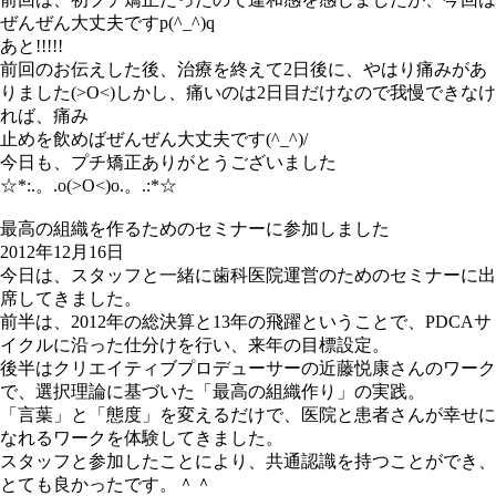
ぜんぜん大丈夫ですp(^_^)q
あと!!!!!
前回のお伝えした後、治療を終えて2日後に、やはり痛みがあ
りました(>O<)しかし、痛いのは2日目だけなので我慢できなけ
れば、痛み
止めを飲めばぜんぜん大丈夫です(^_^)/
今日も、プチ矯正ありがとうございました
☆*:.。.o(>O<)o.。.:*☆
最高の組織を作るためのセミナーに参加しました
2012年12月16日
今日は、スタッフと一緒に歯科医院運営のためのセミナーに出
席してきました。
前半は、2012年の総決算と13年の飛躍ということで、PDCAサ
イクルに沿った仕分けを行い、来年の目標設定。
後半はクリエイティブプロデューサーの近藤悦康さんのワーク
で、選択理論に基づいた「最高の組織作り」の実践。
「言葉」と「態度」を変えるだけで、医院と患者さんが幸せに
なれるワークを体験してきました。
スタッフと参加したことにより、共通認識を持つことができ、
とても良かったです。＾＾