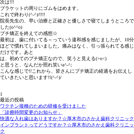
次は!!!
ブラケットの周りにゴムをはめます。
これで終わり(^-^)/!!!!
院長先生の、早い治療と正確さと優しさで寝てしまうところで
した(o^^o)
プチ矯正を終えての感想☆
最初は、歯に付いてる～っていう違和感を感じましたが、10分
ほどで慣れてしまいました。痛みはなく、引っ張られてる感じ
だけです。あと
は、初めてのプチ矯正なので、笑うと見える(>o<)
と思うと、なんだか照れ笑いa^-^;
こんな感じで!!これから、皆さんにプチ矯正の経過をお伝えし
ていきたいと思います!!(^-^)/
1
最近の投稿
ワクチン接種のための研修を受けました
「診療時間変更のお知らせ」
快適な入れ歯はありますか？☆厚木市のさかえ歯科クリニック
インプラントってどうですか？☆厚木市のさかえ歯科クリニッ
ク