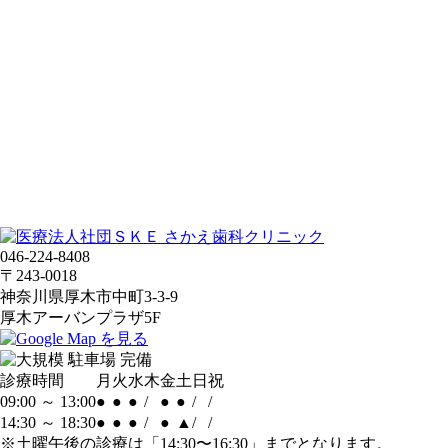
046-224-8408
〒243-0018
神奈川県厚木市中町3-3-9
厚木アーバンプラザ5F
診療時間
月
火
水
木
金
土
日
祝
09:00 ～ 13:00
●
●
●
/
●
●
/
/
14:30 ～ 18:30
●
●
●
/
●
▲
/
/
※土曜午後の診療は「14:30〜16:30」までとなります。