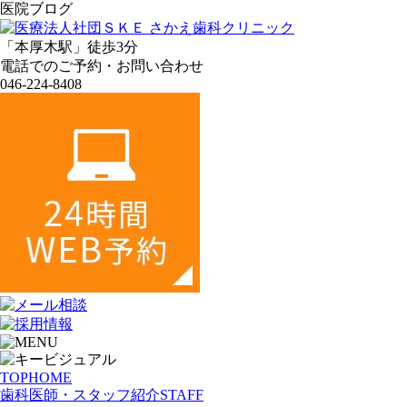
医院ブログ
「本厚木駅」徒歩3分
電話
での
ご
予約・
お
問
い
合
わせ
046-224-8408
TOP
HOME
歯科医師・スタッフ紹介
STAFF