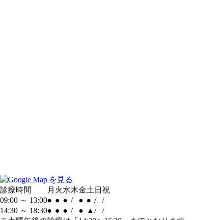
診療時間
月
火
水
木
金
土
日
祝
09:00 ～ 13:00
●
●
●
/
●
●
/
/
14:30 ～ 18:30
●
●
●
/
●
▲
/
/