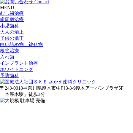
MENU
むし歯治療
歯周病治療
小児歯科
大人の矯正
子供の矯正
白い詰め物、被せ物
根管治療
入れ歯
インプラント治療
ホワイトニング
予防歯科
〒243-0018
神奈川県厚木市中町3-3-9
厚木アーバンプラザ5F
「
本
厚木駅
」
徒歩3分