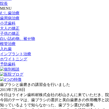
院長
MENU
むし歯治療
歯周病治療
小児歯科
大人の矯正
子供の矯正
白い詰め物、被せ物
根管治療
入れ歯
インプラント治療
ホワイトニング
予防歯科
歯ブラシと歯磨きの講習会を行いました
2013年7月28日
今日はライオン歯科材株式会社の杉山さんに来ていただき、院
今回のテーマは、歯ブラシの選択と美白歯磨きの作用機序と説
知っているようで知らなかった、歯ブラシ選びの基準。