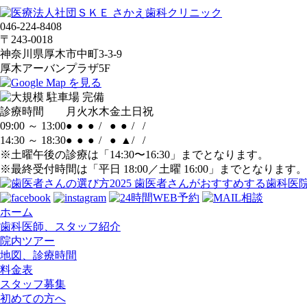
046-224-8408
〒243-0018
神奈川県厚木市中町3-3-9
厚木アーバンプラザ5F
診療時間
月
火
水
木
金
土
日
祝
09:00 ～ 13:00
●
●
●
/
●
●
/
/
14:30 ～ 18:30
●
●
●
/
●
▲
/
/
※土曜午後の診療は「14:30〜16:30」までとなります。
※最終受付時間は「平日 18:00／土曜 16:00」までとなります。
ホーム
歯科医師、スタッフ紹介
院内ツアー
地図、診療時間
料金表
スタッフ募集
初めての方へ