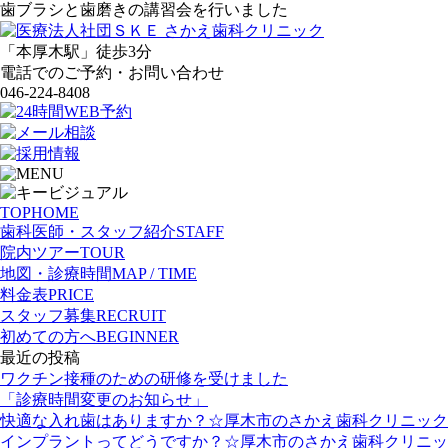
歯ブラシと歯磨きの講習会を行いました
「本厚木駅」徒歩3分
電話
での
ご
予約・
お
問
い
合
わせ
046-224-8408
TOP
HOME
歯科医師・スタッフ紹介
STAFF
院内ツアー
TOUR
地図・診療時間
MAP / TIME
料金表
PRICE
スタッフ募集
RECRUIT
初めての方へ
BEGINNER
最近の投稿
ワクチン接種のための研修を受けました
「診療時間変更のお知らせ」
快適な入れ歯はありますか？☆厚木市のさかえ歯科クリニック
インプラントってどうですか？☆厚木市のさかえ歯科クリニッ